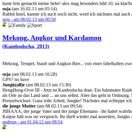
haste fein gemacht meine liebe! alex mag besonders bild 10, na klar!be
suja
(am 16.02.13 um 05:14)
Rabbit Insel, kannte ich auch noch nicht, werd ich nächstes mal auc
suja - am 08.02.13 um 00:58
Mekong, Angkor und Kardamon
(Kambodscha, 2013)
Mekong, Tempel, Staub und Angkor-Bier... von einer fabelhaften z
suja
(am 08.02.13 um 16:28)
GPS? no have
Jungk(all)e
(am 08.02.13 um 15:30)
HengHeng-Over III - Jetzt ist Kambodscha dran. Ein fulminater Raider
als Ode an das Land und ... an uns selbst. Aber das geht in Ordnung
Prenzelwichser. Ganz tolle Arbeit, Jungke! Nächstes mal schleppe ich
die junge Mutter
(am 08.02.13 um 09:54)
JIIHAAA, der junge Vater und der junge Ehemann - ihr hattet wahrlic
Knipse hält was sie versprach. Ihr dürft wieder mal ausreiten, Jungks ;
andreas - am 01.04.12 um 08:54