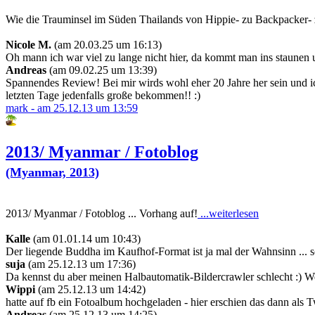
Wie die Trauminsel im Süden Thailands von Hippie- zu Backpacker- z
Nicole M.
(am 20.03.25 um 16:13)
Oh mann ich war viel zu lange nicht hier, da kommt man ins staune
Andreas
(am 09.02.25 um 13:39)
Spannendes Review! Bei mir wirds wohl eher 20 Jahre her sein und ich 
letzten Tage jedenfalls große bekommen!! :)
mark - am 25.12.13 um 13:59
2013/ Myanmar / Fotoblog
(Myanmar, 2013)
2013/ Myanmar / Fotoblog ... Vorhang auf!
...weiterlesen
Kalle
(am 01.01.14 um 10:43)
Der liegende Buddha im Kaufhof-Format ist ja mal der Wahnsinn ...
suja
(am 25.12.13 um 17:36)
Da kennst du aber meinen Halbautomatik-Bildercrawler schlecht :) W
Wippi
(am 25.12.13 um 14:42)
hatte auf fb ein Fotoalbum hochgeladen - hier erschien das dann als 
Andreas
(am 25.12.13 um 14:25)