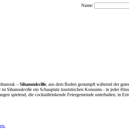
Name:
 Sihanouk –
Sihanoukville
, aus dem Boden gestampft während der guten 
 Sihanoukville ein Schauplatz touristischen Konsums - in jeder Hinsi
gen spielend, die cocktailtrinkende Feiergemeinde unterhalten, in Er