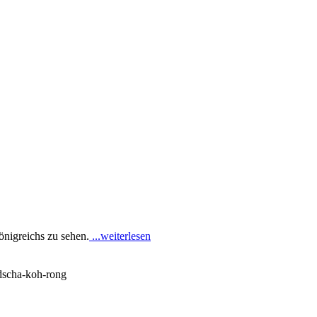
önigreichs zu sehen.
...weiterlesen
odscha-koh-rong